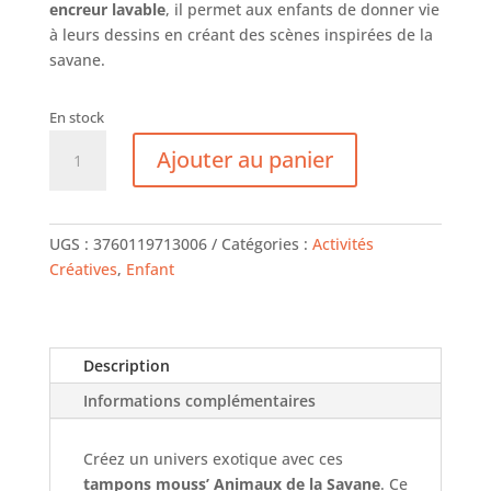
encreur lavable
, il permet aux enfants de donner vie
à leurs dessins en créant des scènes inspirées de la
savane.
En stock
quantité
Ajouter au panier
de
Crealign-
Coffret
Tampons
UGS :
3760119713006
Catégories :
Activités
Savane
Créatives
,
Enfant
Description
Informations complémentaires
Créez un univers exotique avec ces
tampons mouss’ Animaux de la Savane
. Ce