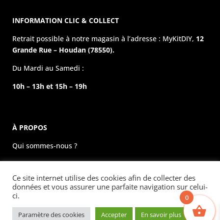
INFORMATION CLIC & COLLECT
Retrait possible à notre magasin à l’adresse : MyKitDIY,
12
Grande Rue – Houdan (78550).
Du Mardi au Samedi :
10h – 13h et 15h – 19h
À PROPOS
Qui sommes-nous ?
La boutique physique
Ce site internet utilise des cookies afin de collecter des
Évènements
données et vous assurer une parfaite navigation sur celui-
ci.
0
Mentions légales
Paramètre des cookies
Accepter
En savoir plus