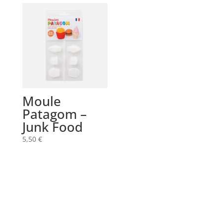
était :
est :
38,00 €.
28,00 €.
Moule
Patagom –
Junk Food
5,50
€