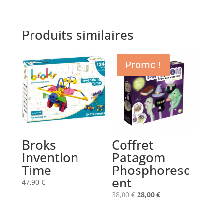
Produits similaires
Promo !
Broks
Coffret
Invention
Patagom
Time
Phosphoresc
ent
47,90
€
Le
Le
38,00
€
28,00
€
prix
prix
initial
actuel