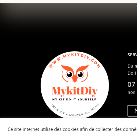
SERV
Du m
De 1
07
non 
Ce site internet utilise des cookies afin de collecter des donné