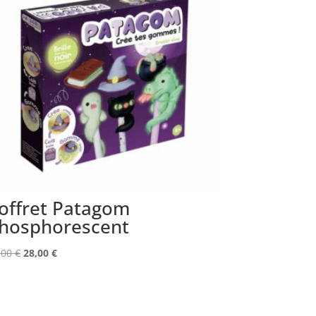
offret Patagom
hosphorescent
Le
Le
,00
€
28,00
€
prix
prix
initial
actuel
était :
est :