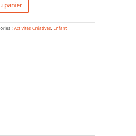
u panier
ories :
Activités Créatives
,
Enfant