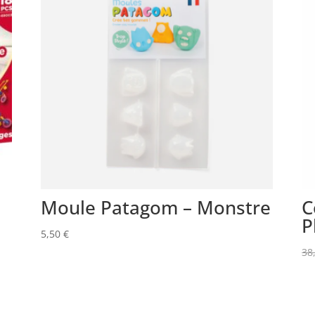
Moule Patagom – Monstre
C
P
5,50
€
38