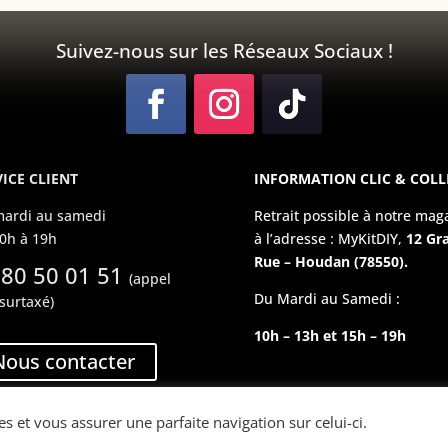
Suivez-nous sur les Réseaux Sociaux !
ICE CLIENT
INFORMATION CLIC & COLL
ardi au samedi
Retrait possible à notre mag
0h à 19h
à l’adresse : MyKitDIY,
12 Gr
Rue – Houdan (78550).
 80 50 01 51
(appel
Du Mardi au Samedi :
surtaxé)
10h – 13h et 15h – 19h
Nous contacter
es et vous assurer une parfaite navigation sur celui-ci.
Copyright © 2023 MyKitDIY