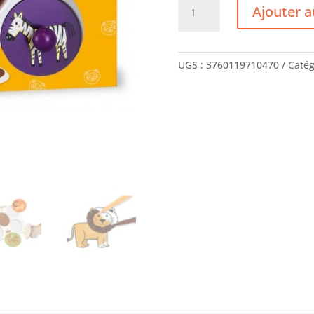
quantité
Ajouter a
de
Crealign
-
Coffret
UGS :
3760119710470
Catég
Tampons
Géants
Safari