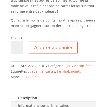
trop simple si les autres personnes autour de la
table ne vous refilaient pas de cartes lorsqu’un trou
se forme entre deux valeurs !
Qui aura le moins de points négatifs après plusieurs
manches et gagnera sur un dernier « Cabanga » ?
En stock
quantité
Ajouter au panier
de
Cabanga
UGS :
3421272898916
Catégorie :
Jeux de société
Étiquettes :
cabanga
,
cartes
,
familial
,
points
Marque :
Gigamic
Description
Informations complémentaires