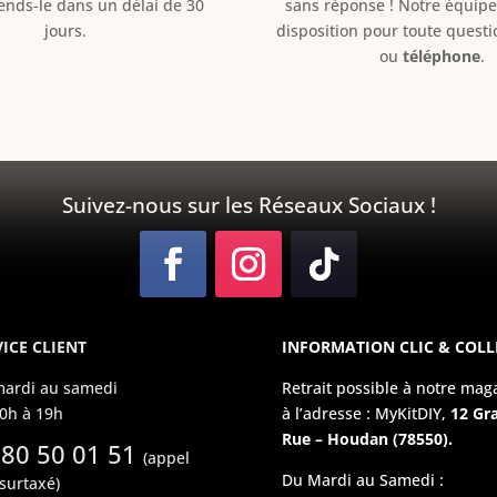
Rends-le dans un délai de 30
sans réponse ! Notre équipe 
jours.
disposition pour toute quest
ou
téléphone
.
Suivez-nous sur les Réseaux Sociaux !
ICE CLIENT
INFORMATION CLIC & COLL
ardi au samedi
Retrait possible à notre mag
0h à 19h
à l’adresse : MyKitDIY,
12 Gr
Rue – Houdan (78550).
 80 50 01 51
(appel
Du Mardi au Samedi :
surtaxé)