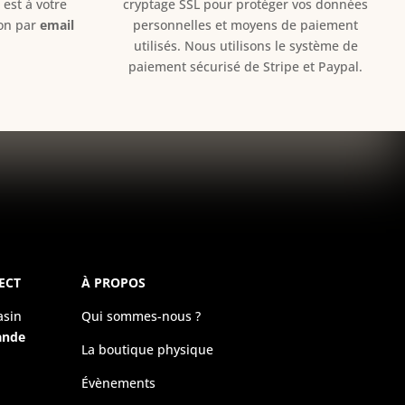
est à votre
cryptage SSL pour protéger vos données
ion par
email
personnelles et moyens de paiement
utilisés. Nous utilisons le système de
paiement sécurisé de Stripe et Paypal.
ECT
À PROPOS
asin
Qui sommes-nous ?
ande
La boutique physique
Évènements