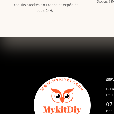
Soucis ! 
Produits stockés en France et expédiés
sous 24H.
SERV
Du m
De 1
07
non 