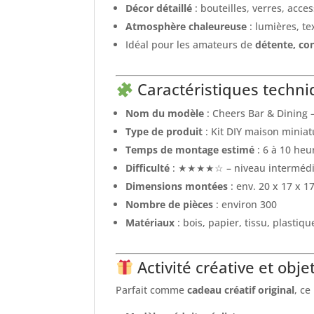
Décor détaillé
: bouteilles, verres, acce
Atmosphère chaleureuse
: lumières, t
Idéal pour les amateurs de
détente, con
Caractéristiques techni
Nom du modèle
: Cheers Bar & Dining 
Type de produit
: Kit DIY maison miniat
Temps de montage estimé
: 6 à 10 heu
Difficulté
: ★★★★☆ – niveau intermédi
Dimensions montées
: env. 20 x 17 x 1
Nombre de pièces
: environ 300
Matériaux
: bois, papier, tissu, plastiq
Activité créative et obj
Parfait comme
cadeau créatif original
, ce