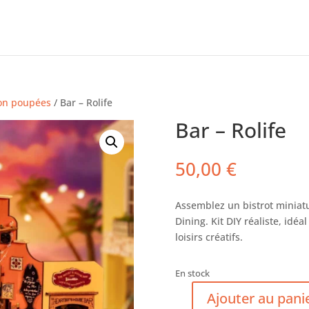
on poupées
/ Bar – Rolife
Bar – Rolife
50,00
€
Assemblez un bistrot miniat
Dining. Kit DIY réaliste, idé
loisirs créatifs.
En stock
Ajouter au pani
quantité