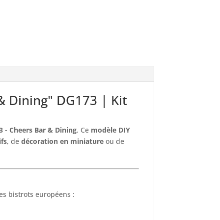
& Dining" DG173 | Kit
3 - Cheers Bar & Dining
. Ce
modèle DIY
ifs
, de
décoration en miniature
ou de
des bistrots européens :