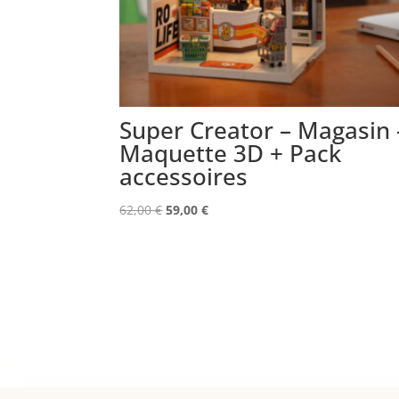
Super Creator – Magasin 
Maquette 3D + Pack
accessoires
Le
Le
62,00
€
59,00
€
prix
prix
initial
actuel
était :
est :
62,00 €.
59,00 €.