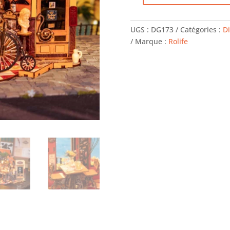
de
Bar
UGS :
DG173
Catégories :
D
-
Marque :
Rolife
Rolife