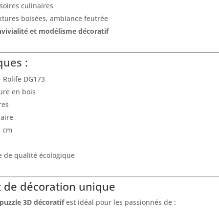
ssoires culinaires
extures boisées, ambiance feutrée
vivialité et modélisme décoratif
ques :
– Rolife DG173
ure en bois
res
aire
7 cm
ue de qualité écologique
et de décoration unique
puzzle 3D décoratif
est idéal pour les passionnés de :