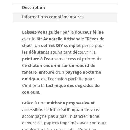
–
Description
FRENCH'KITS
Informations complémentaires
Laissez-vous guider par la douceur féline
avec le
Kit Aquarelle Artisanale “Rêves de
chat”
, un
coffret DIY complet
pensé pour
les
débutants
souhaitant découvrir la
peinture à l’eau
sans stress ni prérequis.
Ce
chaton endormi sur un rebord de
fenêtre
, entouré d’un
paysage nocturne
onirique
, est l’occasion parfaite pour
s’initier à la
technique des dégradés de
couleurs
.
Grâce à une
méthode progressive et
accessible
, ce
kit créatif aquarelle
vous
accompagne pas à pas : nuancier, fiche
d'exercice, papiers imprimés avec contours
du plus foncé au plus clair… Vous êtes