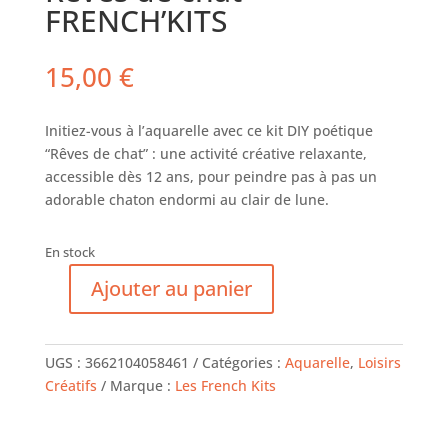
FRENCH’KITS
15,00
€
Initiez-vous à l’aquarelle avec ce kit DIY poétique
“Rêves de chat” : une activité créative relaxante,
accessible dès 12 ans, pour peindre pas à pas un
adorable chaton endormi au clair de lune.
En stock
Ajouter au panier
quantité
de
Aquarelle
UGS :
3662104058461
Catégories :
Aquarelle
,
Loisirs
Artisanale
Créatifs
Marque :
Les French Kits
Rêves
de
chat