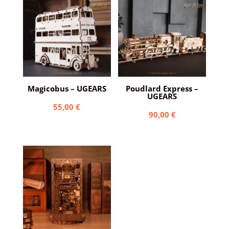
Magicobus – UGEARS
Poudlard Express –
UGEARS
55,00
€
90,00
€