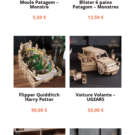
Moule Patagom –
Blister 6 pains
Monstre
Patagom – Monstres
5,50
€
12,50
€
Flipper Quidditch
Voiture Volante –
Harry Potter
UGEARS
90,00
€
55,00
€