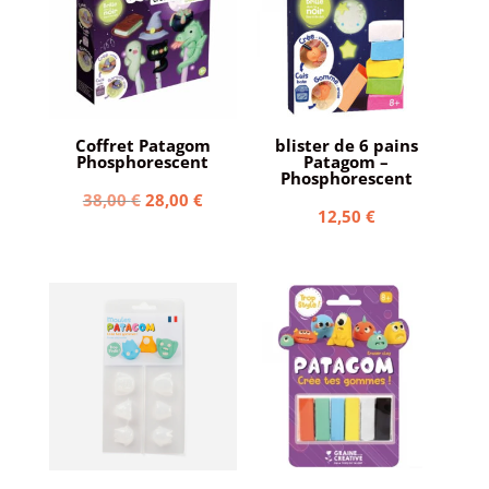
Coffret Patagom
blister de 6 pains
Phosphorescent
Patagom –
Phosphorescent
Le
Le
38,00
€
28,00
€
12,50
€
prix
prix
initial
actuel
était :
est :
38,00 €.
28,00 €.