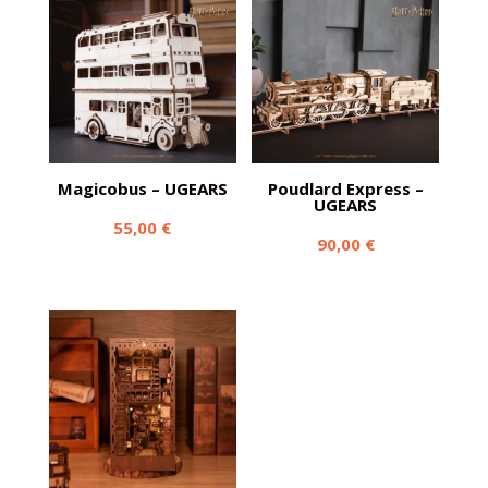
Magicobus – UGEARS
Poudlard Express –
UGEARS
55,00
€
90,00
€