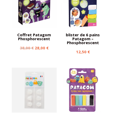
Coffret Patagom
blister de 6 pains
Phosphorescent
Patagom –
Phosphorescent
Le
Le
38,00
€
28,00
€
12,50
€
prix
prix
initial
actuel
était :
est :
38,00 €.
28,00 €.