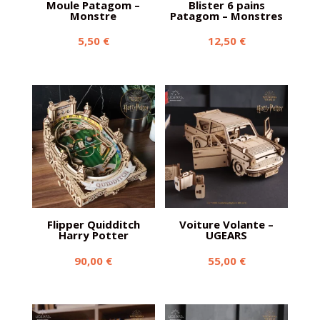
Moule Patagom –
Blister 6 pains
Monstre
Patagom – Monstres
5,50
€
12,50
€
Flipper Quidditch
Voiture Volante –
Harry Potter
UGEARS
90,00
€
55,00
€